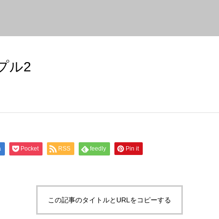
プル2
a
Pocket
RSS
feedly
Pin it
この記事のタイトルとURLをコピーする